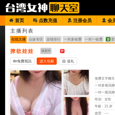
首页
点数充值
注册会员
会
主播列表
在线主播
台妹专区
业绩排行
一对多收费
一对一收费
普
撩欲娃娃
休息中
免費視訊
进入包厢
送礼
免费文字聊天 
一对多视讯聊
一对一视讯聊
性别 : 女性
年龄 : 21 岁
血型 : ----