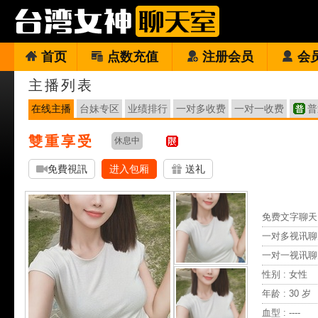
首页
点数充值
注册会员
会
主播列表
在线主播
台妹专区
业绩排行
一对多收费
一对一收费
普
雙重享受
休息中
免費視訊
进入包厢
送礼
免费文字聊天 
一对多视讯聊
一对一视讯聊
性别 : 女性
年龄 : 30 岁
血型 : ----