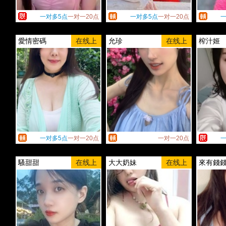
一对多5点
一对一20点
一对多5点
一对一20点
一
愛情密碼
在线上
允珍
在线上
榨汁姬
一对多5点
一对一20点
一对一20点
一
騷甜甜
在线上
大大奶妹
在线上
來有錢